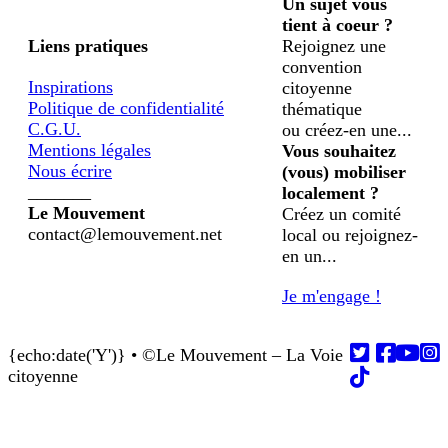
Un sujet vous
tient à coeur ?
Liens pratiques
Rejoignez une
convention
Inspirations
citoyenne
Politique de confidentialité
thématique
C.G.U.
ou créez-en une...
Mentions légales
Vous souhaitez
Nous écrire
(vous) mobiliser
_______
localement ?
Le Mouvement
Créez un comité
contact@lemouvement.net
local ou rejoignez-
en un...
Je m'engage !
{echo:date('Y')} • ©Le Mouvement – La Voie
Follow us on
Follow us on
Follow us on
Follow us on
Follow us on
citoyenne