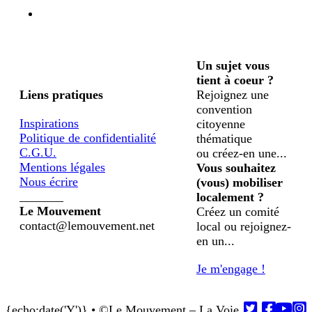
Un sujet vous
tient à coeur ?
Liens pratiques
Rejoignez une
convention
Inspirations
citoyenne
Politique de confidentialité
thématique
C.G.U.
ou créez-en une...
Mentions légales
Vous souhaitez
Nous écrire
(vous) mobiliser
_______
localement ?
Le Mouvement
Créez un comité
contact@lemouvement.net
local ou rejoignez-
en un...
Je m'engage !
{echo:date('Y')} • ©Le Mouvement – La Voie