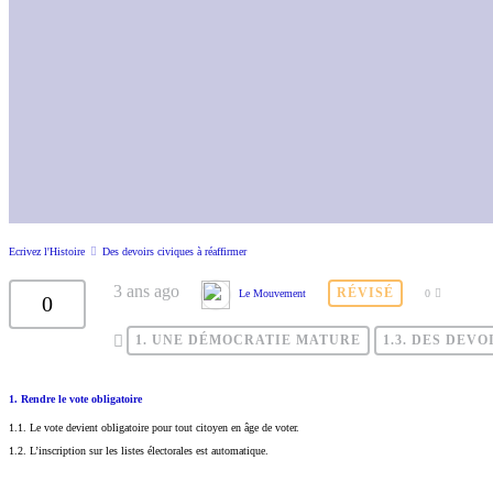
Ecrivez l'Histoire
Des devoirs civiques à réaffirmer
3 ans ago
RÉVISÉ
Le Mouvement
0
0
1. UNE DÉMOCRATIE MATURE
1.3. DES DEV
1. Rendre le vote obligatoire
1.1. Le vote devient obligatoire pour tout citoyen en âge de voter.
1.2. L’inscription sur les listes électorales est automatique.