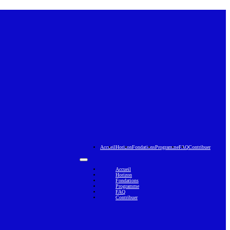
Accueil
Horizon
Fondations
Programme
FAQ
Contribuer
Accueil
Horizon
Fondations
Programme
FAQ
Contribuer