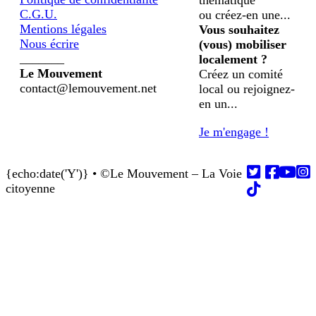
thématique
C.G.U.
ou créez-en une...
Mentions légales
Vous souhaitez
Nous écrire
(vous) mobiliser
_______
localement ?
Le Mouvement
Créez un comité
contact@lemouvement.net
local ou rejoignez-
en un...
Je m'engage !
{echo:date('Y')} • ©Le Mouvement – La Voie
Follow us on
Follow us on
Follow us on
Follow us on
Follow us on
citoyenne