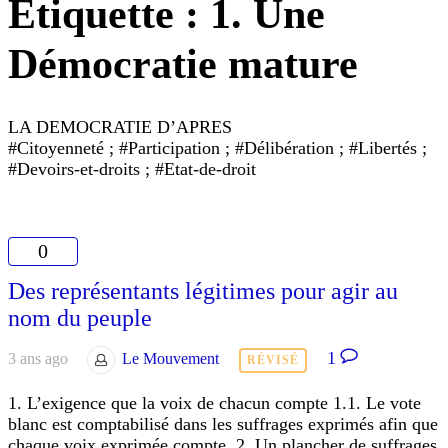
Étiquette :
1. Une
Démocratie mature
LA DEMOCRATIE D’APRES
#Citoyenneté ; #Participation ; #Délibération ; #Libertés ;
#Devoirs-et-droits ; #Etat-de-droit
0
Des représentants légitimes pour agir au
nom du peuple
1
3 ans ago
Le Mouvement
RÉVISÉ
1. L’exigence que la voix de chacun compte 1.1. Le vote
blanc est comptabilisé dans les suffrages exprimés afin que
chaque voix exprimée compte. 2. Un plancher de suffrages