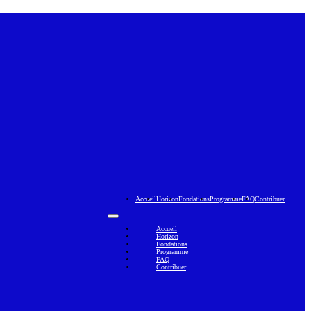
Accueil
Horizon
Fondations
Programme
FAQ
Contribuer
Accueil
Horizon
Fondations
Programme
FAQ
Contribuer