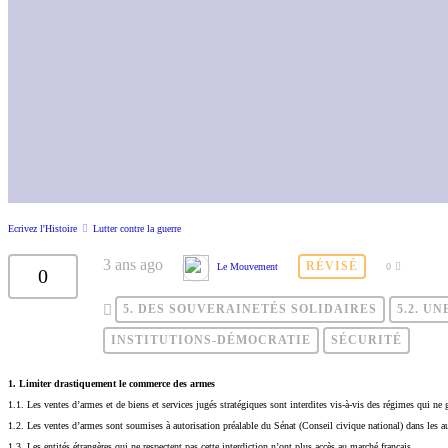
Ecrivez l'Histoire
Lutter contre la guerre
3 ans ago
RÉVISÉ
Le Mouvement
0
0
5. DES SOUVERAINETÉS SOLIDAIRES
5.2. U
INSTITUTIONS-DÉMOCRATIE
SÉCURITÉ
1. Limiter drastiquement le commerce des armes
1.1. Les ventes d’armes et de biens et services jugés stratégiques sont interdites vis-à-vis des régimes qui ne g
1.2. Les ventes d’armes sont soumises à autorisation préalable du Sénat (Conseil civique national) dans les au
1.3. Les entités étrangères qui ne respectent pas cette interdiction n’ont plus accès au marché français.