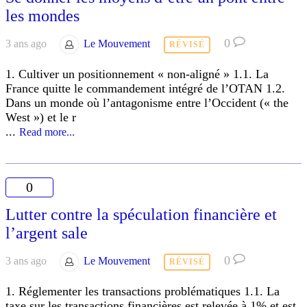
les mondes
0
3 ans ago
Le Mouvement
RÉVISÉ
1. Cultiver un positionnement « non-aligné » 1.1. La
France quitte le commandement intégré de l’OTAN 1.2.
Dans un monde où l’antagonisme entre l’Occident (« the
West ») et le r
...
Read more...
0
Lutter contre la spéculation financière et
l’argent sale
0
3 ans ago
Le Mouvement
RÉVISÉ
1. Réglementer les transactions problématiques 1.1. La
taxe sur les transactions financières est relevée à 1% et est