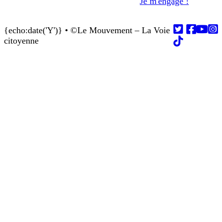
Je m'engage !
{echo:date('Y')} • ©Le Mouvement – La Voie
Follow us on
Follow us on
Follow us on
Follow us on
Follow us on
citoyenne