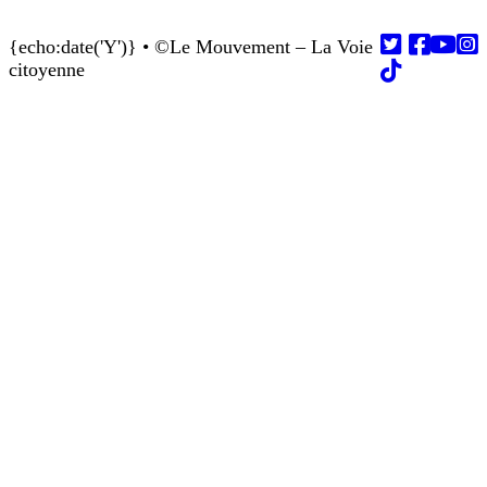
{echo:date('Y')} • ©Le Mouvement – La Voie
Follow us on
Follow us on
Follow us on
Follow us on
Follow us on
citoyenne