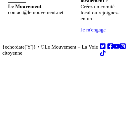
_______
localement ?
Le Mouvement
Créez un comité
contact@lemouvement.net
local ou rejoignez-
en un...
Je m'engage !
{echo:date('Y')} • ©Le Mouvement – La Voie
Follow us on
Follow us on
Follow us on
Follow us on
Follow us on
citoyenne