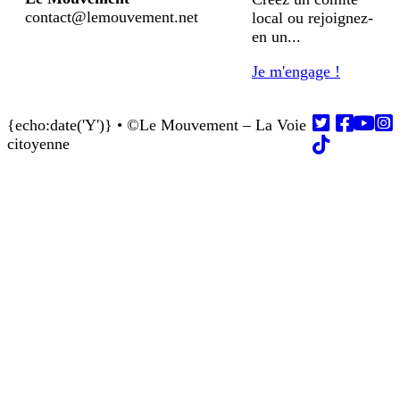
contact@lemouvement.net
local ou rejoignez-
en un...
Je m'engage !
{echo:date('Y')} • ©Le Mouvement – La Voie
Follow us on
Follow us on
Follow us on
Follow us on
Follow us on
citoyenne