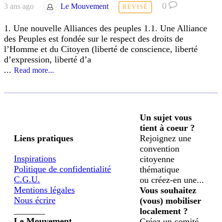
0
3 ans ago
Le Mouvement
RÉVISÉ
1. Une nouvelle Alliances des peuples 1.1. Une Alliance
des Peuples est fondée sur le respect des droits de
l’Homme et du Citoyen (liberté de conscience, liberté
d’expression, liberté d’a
...
Read more...
Un sujet vous
tient à coeur ?
Liens pratiques
Rejoignez une
convention
Inspirations
citoyenne
Politique de confidentialité
thématique
C.G.U.
ou créez-en une...
Mentions légales
Vous souhaitez
Nous écrire
(vous) mobiliser
_______
localement ?
Le Mouvement
Créez un comité