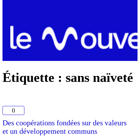
Étiquette :
sans naïveté
0
Des coopérations fondées sur des valeurs
et un développement communs