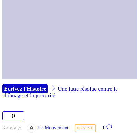
Ecrivez l'Histoire
Une lutte résolue contre le
chômage et la précarité
0
1
3 ans ago
Le Mouvement
RÉVISÉ