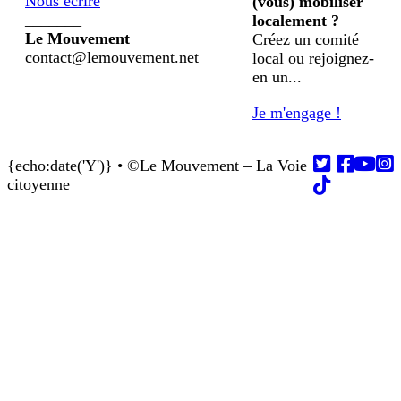
Nous écrire
(vous) mobiliser
_______
localement ?
Le Mouvement
Créez un comité
contact@lemouvement.net
local ou rejoignez-
en un...
Je m'engage !
{echo:date('Y')} • ©Le Mouvement – La Voie
Follow us on
Follow us on
Follow us on
Follow us on
Follow us on
citoyenne