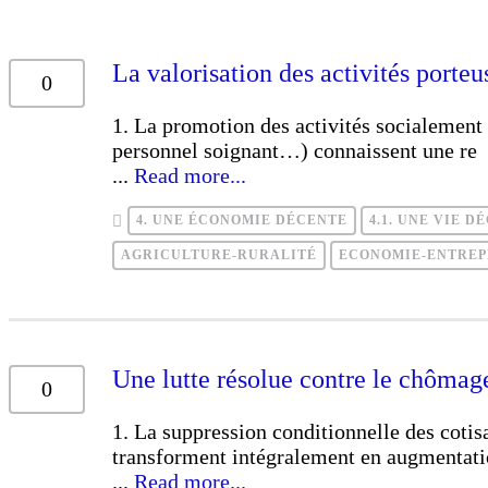
La valorisation des activités porteu
0
1. La promotion des activités socialement u
personnel soignant…) connaissent une re
...
Read more...
4. UNE ÉCONOMIE DÉCENTE
4.1. UNE VIE 
AGRICULTURE-RURALITÉ
ECONOMIE-ENTREP
Une lutte résolue contre le chômage
0
1. La suppression conditionnelle des cotis
transforment intégralement en augmentati
...
Read more...