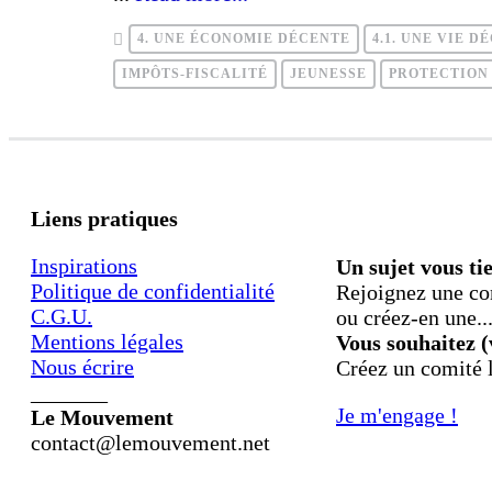
4. UNE ÉCONOMIE DÉCENTE
4.1. UNE VIE 
IMPÔTS-FISCALITÉ
JEUNESSE
PROTECTION
Liens pratiques
Inspirations
Un sujet vous ti
Politique de confidentialité
Rejoignez une co
C.G.U.
ou créez-en une..
Mentions légales
Vous souhaitez (
Nous écrire
Créez un comité l
_______
Je m'engage !
Le Mouvement
contact@lemouvement.net