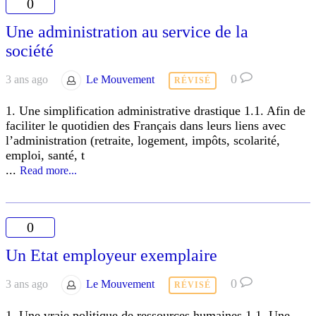
0
Une administration au service de la
société
0
3 ans ago
Le Mouvement
RÉVISÉ
1. Une simplification administrative drastique 1.1. Afin de
faciliter le quotidien des Français dans leurs liens avec
l’administration (retraite, logement, impôts, scolarité,
emploi, santé, t
...
Read more...
0
Un Etat employeur exemplaire
0
3 ans ago
Le Mouvement
RÉVISÉ
1. Une vraie politique de ressources humaines 1.1. Une