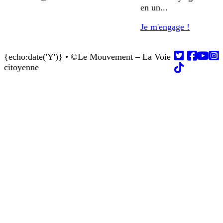
en un...
Je m'engage !
{echo:date('Y')} • ©Le Mouvement – La Voie
Follow us on
Follow us on
Follow us on
Follow us on
Follow us on
citoyenne