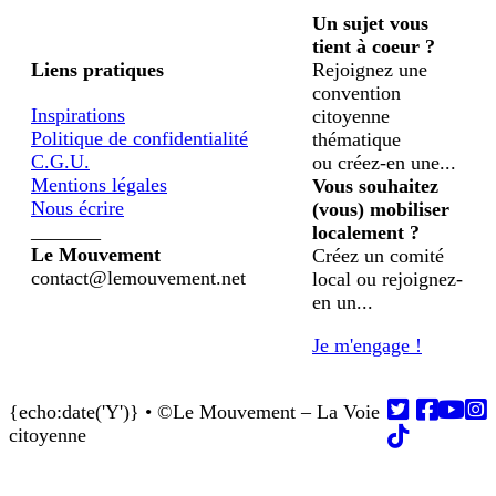
Un sujet vous
tient à coeur ?
Liens pratiques
Rejoignez une
convention
Inspirations
citoyenne
Politique de confidentialité
thématique
C.G.U.
ou créez-en une...
Mentions légales
Vous souhaitez
Nous écrire
(vous) mobiliser
_______
localement ?
Le Mouvement
Créez un comité
contact@lemouvement.net
local ou rejoignez-
en un...
Je m'engage !
{echo:date('Y')} • ©Le Mouvement – La Voie
Follow us on
Follow us on
Follow us on
Follow us on
Follow us on
citoyenne